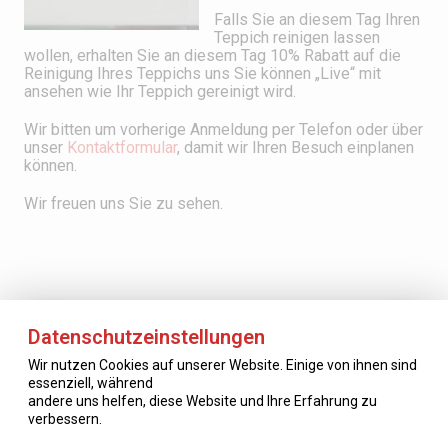
Falls Sie an diesem Tag Ihren
Teppich reinigen lassen
wollen, erhalten Sie an diesem Tag 10% Rabatt auf die
Reinigung Ihres Teppichs uns Sie können „Live“ mit
ansehen wie Ihr Teppich gereinigt wird.
Wir bitten um vorherige Anmeldung per Telefon oder über
unser
Kontaktformular
, damit wir Ihren Besuch einplanen
können.
Wir freuen uns Sie zu sehen.
Datenschutzeinstellungen
KONTAKT
Wir nutzen Cookies auf unserer Website. Einige von ihnen sind
essenziell, während
andere uns helfen, diese Website und Ihre Erfahrung zu
zum Kontaktformular
verbessern.