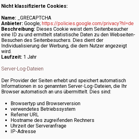
Nicht klassifizierte Cookies:
Name:
_GRECAPTCHA
Anbieter:
Google;
https://policies.google.com/privacy?hl=de
Beschreibung:
Dieses Cookie weist dem Seitenbesucher
eine ID zu und ermittelt statistische Daten zu den Webseiten-
Besuchen des Seitenbesuchers. Dies dient der
Individualisierung der Werbung, die dem Nutzer angezeigt
wird.
Laufzeit:
1 Jahr
Essenziell
Statistiken
Marketing
Server-Log-Dateien
Externe Medien
Der Provider der Seiten erhebt und speichert automatisch
Informationen in so genannten Server-Log-Dateien, die Ihr
Browser automatisch an uns übermittelt. Dies sind:
ALLE AKZEPTIEREN
Browsertyp und Browserversion
verwendetes Betriebssystem
Referrer URL
AUSWAHL AKZEPTIEREN
Hostname des zugreifenden Rechners
Uhrzeit der Serveranfrage
IP-Adresse
ABLEHNEN