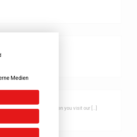
d
erne Medien
ur personal information when you visit our […]