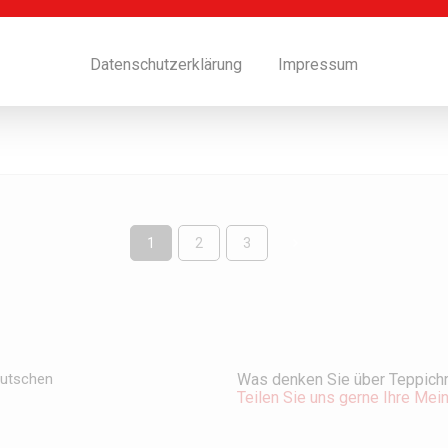
Datenschutzerklärung
Impressum
zu 15% Rabatt auf Ihre Teppich- oder Polstermöbelreinigung! Wir
1
2
3
Was denken Sie über Teppichr
eutschen
Teilen Sie uns gerne Ihre Mei