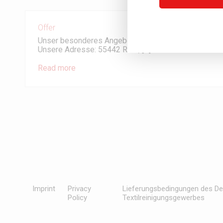
Offer
Unser besonderes Angebot für Sie! Erhalten Sie bis 
Unsere Adresse: 55442 Roth, […]
Read more
Imprint
Privacy
Lieferungsbedingungen des D
Policy
Textilreinigungsgewerbes