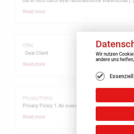
die er nicht durch eine fachmännische Warenschau […
Read more
Datensch
Offer
Dear Client
Wir nutzen Cookie
andere uns helfen
Read more
Essenziell
Privacy Policy
Privacy Policy 1. An overview of data protection Gene
Read more