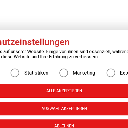
]
utzeinstellungen
s auf unserer Website. Einige von ihnen sind essenziell, währen
, diese Website und Ihre Erfahrung zu verbessern.
Statistiken
Marketing
Ext
ALLE AKZEPTIEREN
ral The following gives a simple overview of what happens to yo
AUSWAHL AKZEPTIEREN
ABLEHNEN