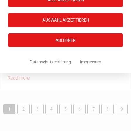
ALLE AKZEPTIEREN
Read more
AUSWAHL AKZEPTIEREN
ABLEHNEN
Wir suchen Euch!
Den besten Service für Teppich und Polsterreinigung
Über 120 5* Sterne Bewertungen bei Google und Cylex
können nicht lügen! Bei uns seid Ihr sicher, eure Kunden
Datenschutzerklärung
Impressum
[…]
Read more
1
2
3
4
5
6
7
8
9