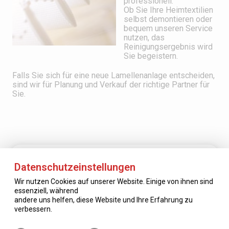
professionell.
Ob Sie Ihre Heimtextilien
selbst demontieren oder
bequem unseren Service
nutzen, das
Reinigungsergebnis wird
Sie begeistern.
Falls Sie sich für eine neue Lamellenanlage entscheiden,
sind wir für Planung und Verkauf der richtige Partner für
Sie.
Datenschutzeinstellungen
KONTAKT
Wir nutzen Cookies auf unserer Website. Einige von ihnen sind
essenziell, während
andere uns helfen, diese Website und Ihre Erfahrung zu
zum Kontaktformular
verbessern.