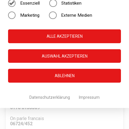
Teppichreinigung Ralf Tonollo
Essenziell
Statistiken
Reinacker 4
55442 Roth
Marketing
Externe Medien
Telefon Wiesbaden
0611-503627
ALLE AKZEPTIEREN
Telefon Bingen
06724-452
Telefon Taunusstein
AUSWAHL AKZEPTIEREN
06128-8590571
Sie erreichen uns auch unter WhatsApp
0177 7799414
ABLEHNEN
01520 3333423
Wir sprechen auch Türkisch und Französisch
Datenschutzerklärung
Impressum
Biz türkce konusuyoruz
0178 8153309
On parle francais
06724/452