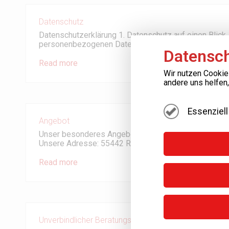
Datenschutz
Datenschutzerklärung 1. Datenschutz auf einen Blick
personenbezogenen Daten passiert, wenn Sie unsere
Datensch
Read more
Wir nutzen Cookie
andere uns helfen
Essenziell
Angebot
Unser besonderes Angebot für Sie! Erhalten Sie bis 
Unsere Adresse: 55442 Roth, […]
Read more
Unverbindlicher Beratungsservice