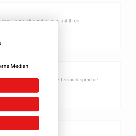
hen Überblick darüber, was mit Ihren
d
erne Medien
 bitten um eine telefonische Terminabsprache!