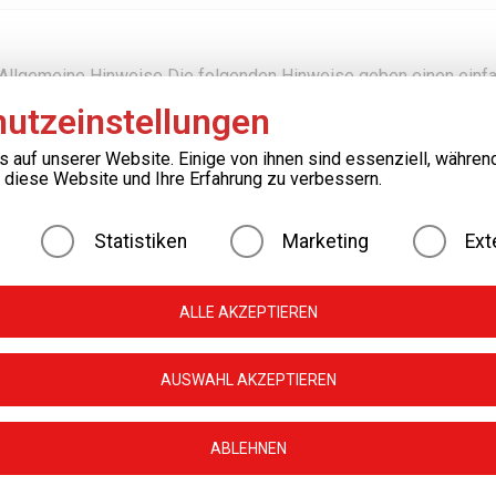
 Allgemeine Hinweise Die folgenden Hinweise geben einen einfac
 Website […]
utzeinstellungen
s auf unserer Website. Einige von ihnen sind essenziell, währen
, diese Website und Ihre Erfahrung zu verbessern.
Statistiken
Marketing
Ext
zu 15% Rabatt auf Ihre Teppich- oder Polstermöbelreinigung! Wir
ALLE AKZEPTIEREN
AUSWAHL AKZEPTIEREN
ABLEHNEN