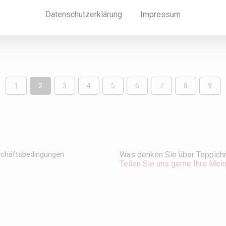
ng steht bei uns die individuelle, unverbindliche und fachgerech
Datenschutzerklärung
Impressum
1
2
3
4
5
6
7
8
9
Was denken Sie über Teppichr
schäftsbedingungen
Teilen Sie uns gerne Ihre Mei